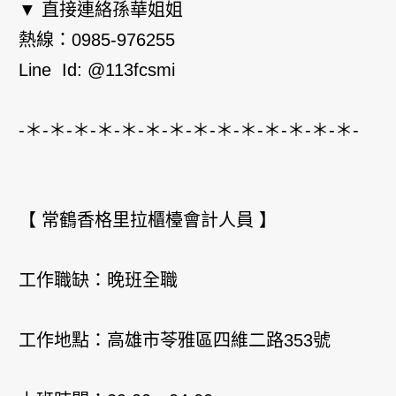
▼ 直接連絡孫華姐姐
熱線：0985-976255
Line Id: @113fcsmi
-＊-＊-＊-＊-＊-＊-＊-＊-＊-＊-＊-＊-＊-＊-
【 常鶴香格里拉櫃檯會計人員 】
工作職缺：晚班全職
工作地點：高雄市苓雅區四維二路353號