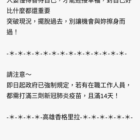
人要懂得善待自己，才能迎接幸福，對自己好
比什麼都還重要
突破現況，擺脫過去，別讓機會與妳擦身而
過！
-＊-＊-＊-＊-＊-＊-＊-＊-＊-＊-＊-＊-＊-＊-
請注意～
即日起政府已強制規定，若有在職工作人員，
都需打滿三劑新冠肺炎疫苗，且滿14天！
-＊-＊-＊-＊-高雄香格里拉-＊-＊-＊-＊-＊-＊-