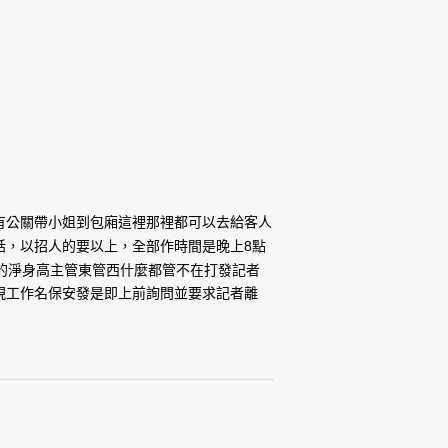
有公關帶小姐到包廂這裡那裡都可以去給客人
話，以招人的要以上，全部作時間是晚上8點
的淨身高主管東管西什麼都管不在打發記者
現工作名保安發是即上前詢問並要求記者離