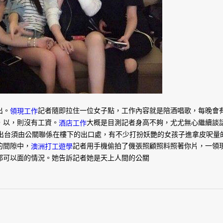
出。
記者隨即拉住一位女子點，工作內容就是陪酒唱歌，每晚會
領現工作
，以，則沒有工資。
大概是目測記者身高不夠，尤尤無心繼續談
酒店工作
況出台須由公關聯係在樓下的出口處，有不少打扮妖艷的女孩子進拿皮呎量
的間隙中，
記者用手機偷拍了僟張照顧照料照著你片，一領
澳洲打工遊學
都可以面的情況。她告訴記者她是天上人間的公關