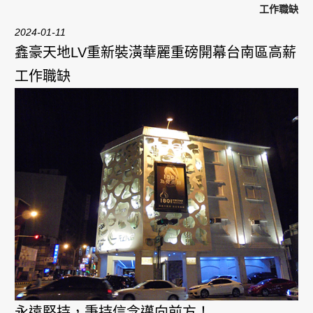
工作職缺
2024-01-11
鑫豪天地LV重新裝潢華麗重磅開幕台南區高薪
工作職缺
永遠堅持，秉持信念邁向前方！