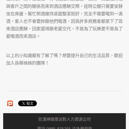
與客戶之間的關係而來到酒店應酬交際，這時公關只需要安靜
坐在旁邊，幫忙倒酒維持桌面整潔就好，完全不需要喝到一滴
酒，客人也不會要妳跟他們喝酒，因爲許多商務客都是下了班
來酒店應酬，回家還得跟老婆交代，不是為了玩樂更不是為了
愛喝酒而來酒店。
以上的小知識都有了解了嗎？想要提升自己的生活品質，歡迎
加入孫華姊姊的團隊！
欣漢神娛樂派對人力資源公司
電話 0985-976255 洽孫華姐姐