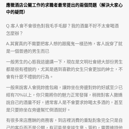
應徵酒店公關工作的求職者最常提出的兩個問題（解決大家心
中的疑問）
Q.客人會不會很色對我毛手毛腳？我的酒量不好不太會喝酒
怎麼辦？
A.其實真的不需要把客人想的跟魔鬼一樣恐怖，客人說穿了就
是一個普通的男生而已
一般男生的心態我這邊講一下，現在是文明社會絕大部份男生
都是很有禮貌的，尤其是遇到喜歡的女生只會更加的紳士，不
會有什麼不禮貌的行為。
一般來說客人會挑妳進包廂，讓妳坐在旁邊對妳的好感至少已
經有70%以上，你只需將你的魅力正常發揮，稍微對客人撒嬌
說自己的酒量不好，通常客人是不會要求妳喝太多酒的，甚至
是只要妳坐在旁邊幫忙倒酒就好。
有很多來店應酬的商務客，到店裡消費的重點對象完全只是自
己的客戶而不是公關，有可能是來談生意、簽約，需要維持他