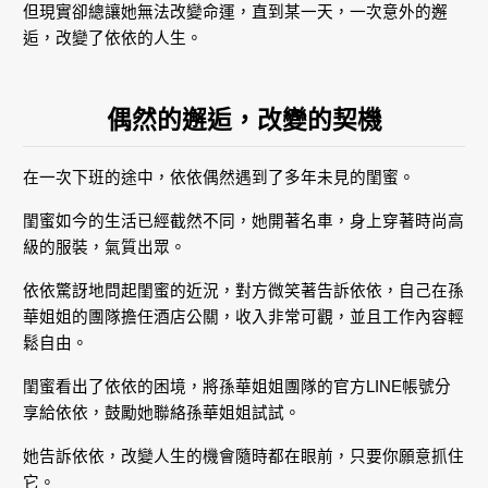
但現實卻總讓她無法改變命運，直到某一天，一次意外的邂
逅，改變了依依的人生。
偶然的邂逅，改變的契機
在一次下班的途中，依依偶然遇到了多年未見的閨蜜。
閨蜜如今的生活已經截然不同，她開著名車，身上穿著時尚高
級的服裝，氣質出眾。
依依驚訝地問起閨蜜的近況，對方微笑著告訴依依，自己在孫
華姐姐的團隊擔任酒店公關，收入非常可觀，並且工作內容輕
鬆自由。
閨蜜看出了依依的困境，將孫華姐姐團隊的官方LINE帳號分
享給依依，鼓勵她聯絡孫華姐姐試試。
她告訴依依，改變人生的機會隨時都在眼前，只要你願意抓住
它。