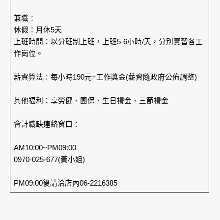
兼職：
休假：月休5天
上班時間：以分班制上班，上班5-6小時/天，分別實習各工
作崗位。
薪資算法：每小時190元+工作獎金(薪資隨政府公佈調整)
其他福利：享勞健、團保、生日禮金、三節禮金
會計職缺連絡窗口：
AM10:00~PM09:00
0970-025-677(黃小姐)
PM09:00後請洽店內06-2216385