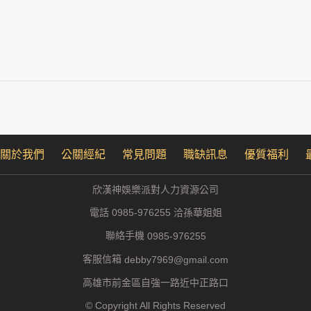
關於我們
公關經紀
常見問題
職缺訊息
優質福利
欣漢神娛樂派對人力資源公司
電話 0985-976255 洽孫華姐姐
聯絡手機
0985-976255
客服信箱
debby7969@gmail.com
高雄市前金區自強一路近中正路口
© Copyright All Rights Reserved