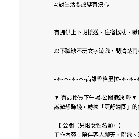
4:對生活要改變有決心
有提供上下班接送、住宿協助、職
以下職缺不玩文字遊戲，問清楚再
-＊-＊-＊-＊-高雄香格里拉-＊-＊-＊
▼ 有最優質下午場-公關職缺 喔▼
誠徴想賺錢，轉換「更舒適圈」的
【 公關（只限女性名額）】
工作內容：陪伴客人聊天、唱歌、