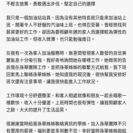
不輕言放棄，勇敢邁出步伐，堅定自己的選擇
我只是一個加油站站員，因為沒有其他特長就只能來加油站上
班，聞著令人不舒服的汽油味上班，也得忍受著，曾經想找到
薪資更好的工作，卻因為要照顧年邁的家人而選擇較為彈性的
加油站工作，但收入微薄，也只能勉強度日。
在我有一次為客人加油服務時，無意間發現客人散發的自信美
麗氣息十分吸引我，我好奇地詢問她在哪裡工作，她微笑的告
訴我在孫華團隊工作，並把孫華姊姊的聯繫方式給我，我下班
回家馬上聯絡孫華姊姊，她知道我的現況後，很快幫我安排好
班次還有注意事項，讓我很快能進入工作狀況。
工作環境十分舒適整潔，和客人相處就像和朋友一起去唱歌一
樣歡快，收入十分優渥，上班時間也很有彈性，讓我照顧家人
之餘，大大的提升了生活品質。
很謝謝當時給我孫華姊姊聯絡資訊的學姊，加入孫華團隊不只
有豐厚的薪資，福利更是多到數不完，幸好當時孫華姊姊拋給